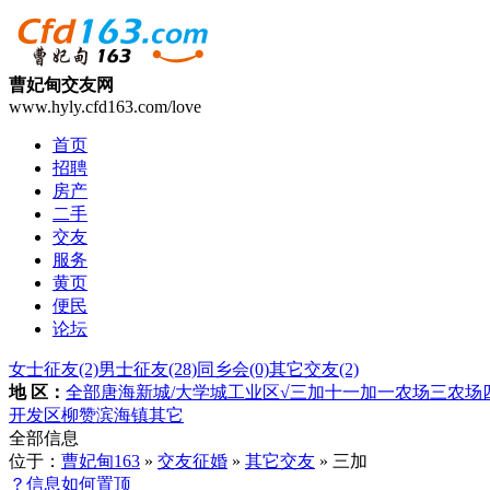
曹妃甸交友网
www.hyly.cfd163.com/love
首页
招聘
房产
二手
交友
服务
黄页
便民
论坛
女士征友
(2)
男士征友
(28)
同乡会
(0)
其它交友
(2)
地 区：
全部
唐海
新城/大学城
工业区
√三加
十一加
一农场
三农场
开发区
柳赞
滨海镇
其它
全部信息
位于：
曹妃甸163
»
交友征婚
»
其它交友
» 三加
？信息如何置顶