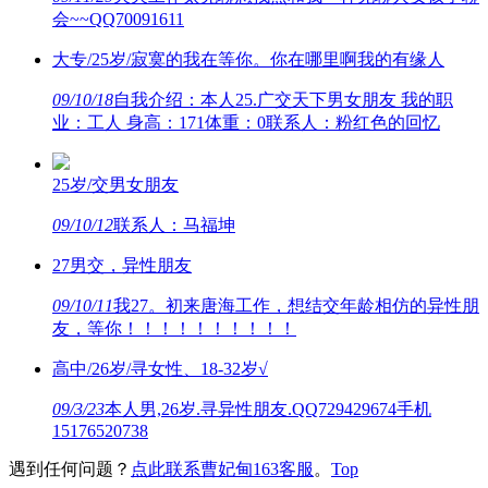
会~~QQ70091611
大专/25岁/寂寞的我在等你。你在哪里啊我的有缘人
09/10/18
自我介绍：本人25.广交天下男女朋友 我的职
业：工人 身高：171体重：0联系人：粉红色的回忆
25岁/交男女朋友
09/10/12
联系人：马福坤
27男交，异性朋友
09/10/11
我27。初来唐海工作，想结交年龄相仿的异性朋
友，等你！！！！！！！！！！
高中/26岁/寻女性、18-32岁√
09/3/23
本人男,26岁.寻异性朋友.QQ729429674手机
15176520738
遇到任何问题？
点此联系曹妃甸163客服
。
Top