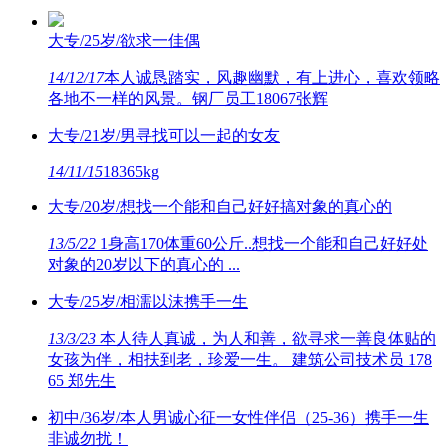
大专/25岁/欲求一佳偶
14/12/17
本人诚恳踏实，风趣幽默，有上进心，喜欢领略
各地不一样的风景。钢厂员工18067张辉
大专/21岁/男寻找可以一起的女友
14/11/15
18365kg
大专/20岁/想找一个能和自己好好搞对象的真心的
13/5/22
1身高170体重60公斤..想找一个能和自己好好处
对象的20岁以下的真心的 ...
大专/25岁/相濡以沫携手一生
13/3/23
本人待人真诚，为人和善，欲寻求一善良体贴的
女孩为伴，相扶到老，珍爱一生。 建筑公司技术员 178
65 郑先生
初中/36岁/本人男诚心征一女性伴侣（25-36）携手一生
非诚勿扰！