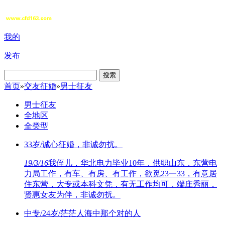
我的
发布
搜索
首页
»
交友征婚
»
男士征友
男士征友
全地区
全类型
33岁/诚心征婚，非诚勿扰。
19/3/16
我侄儿，华北电力毕业10年，供职山东，东营电
力局工作，有车、有房、有工作，欲觅23一33，有意居
住东营，大专或本科文凭，有无工作均可，端庄秀丽，
贤惠女友为伴，非诚勿扰。
中专/24岁/茫茫人海中那个对的人