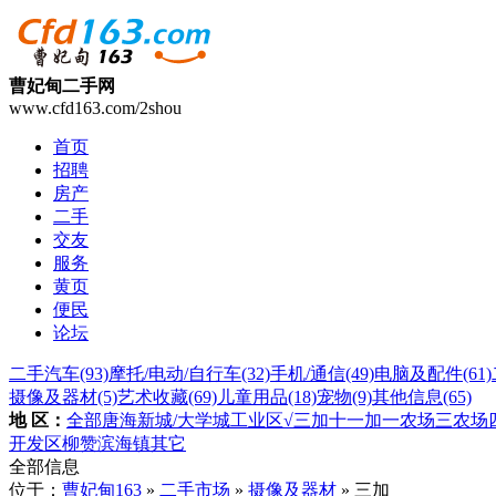
曹妃甸二手网
www.cfd163.com/2shou
首页
招聘
房产
二手
交友
服务
黄页
便民
论坛
二手汽车
(93)
摩托/电动/自行车
(32)
手机/通信
(49)
电脑及配件
(61)
摄像及器材
(5)
艺术收藏
(69)
儿童用品
(18)
宠物
(9)
其他信息
(65)
地 区：
全部
唐海
新城/大学城
工业区
√三加
十一加
一农场
三农场
开发区
柳赞
滨海镇
其它
全部信息
位于：
曹妃甸163
»
二手市场
»
摄像及器材
» 三加