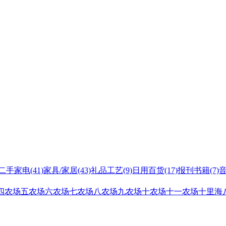
二手家电
(41)
家具/家居
(43)
礼品工艺
(9)
日用百货
(17)
报刊书籍
(7)
四农场
五农场
六农场
七农场
八农场
九农场
十农场
十一农场
十里海