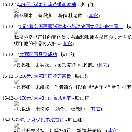
15-12-14
450元/ 崔更新葫芦烫画财神
- 映山红
高38厘米，有瑕疵， 新作 杜老师... (
其它
)
15-12-14
1元/ 着名国画家张建永小品动物画给你带来惊喜！
- 
我是乡贤书画社的宣传员，有幸和张建永是同乡，才有机
明年他的作品将入驻... (
其它
)
15-12-14
大宽国画马到成功
- 映山红
4尺整张，未装裱。240元 新作 杜老师... (
其它
)
15-12-14
260元/ 大宽国画花开富贵
- 映山红
4尺整张，未装裱，作者简介可以百度“唐守宽” 新作 杜老师..
15-12-14
150元/ 大宽国画高风亮节
- 映山红
4尺裁边，未装裱。 新作。 杜老师... (
其它
)
15-12-3
260元/ 麻保民书法古诗
- 映山红
4尺对开未装裱。每幅260元。 新作 杜老师... (
其它
)