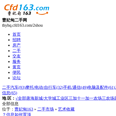
曹妃甸二手网
thyhq.cfd163.com/2shou
首页
招聘
房产
二手
交友
服务
黄页
便民
论坛
二手汽车
(93)
摩托/电动/自行车
(32)
手机/通信
(49)
电脑及配件
(61)
信息
(65)
地 区：
√全部
唐海
新城/大学城
工业区
三加
十一加
一农场
三农场
全部信息
位于：
曹妃甸163
»
二手市场
»
艺术收藏
？信息如何置顶