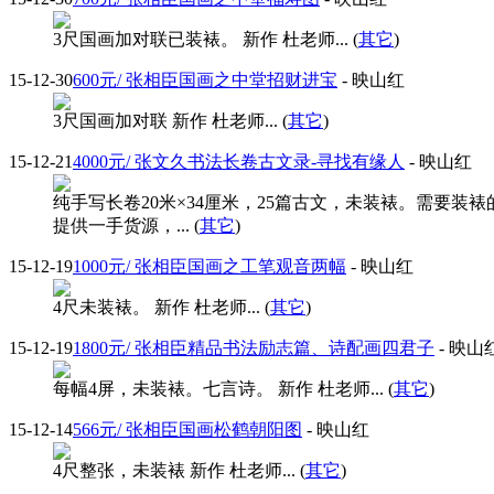
3尺国画加对联已装裱。 新作 杜老师... (
其它
)
15-12-30
600元/ 张相臣国画之中堂招财进宝
- 映山红
3尺国画加对联 新作 杜老师... (
其它
)
15-12-21
4000元/ 张文久书法长卷古文录-寻找有缘人
- 映山红
纯手写长卷20米×34厘米，25篇古文，未装裱。需要
提供一手货源，... (
其它
)
15-12-19
1000元/ 张相臣国画之工笔观音两幅
- 映山红
4尺未装裱。 新作 杜老师... (
其它
)
15-12-19
1800元/ 张相臣精品书法励志篇、诗配画四君子
- 映山
每幅4屏，未装裱。七言诗。 新作 杜老师... (
其它
)
15-12-14
566元/ 张相臣国画松鹤朝阳图
- 映山红
4尺整张，未装裱 新作 杜老师... (
其它
)