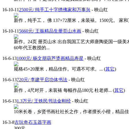
16-10-11
2500元/ 纯手工十字绣佛家和万事兴
- 映山红
新作，纯手工， 佛 137×72厘米，未装裱。1500元。 家和万事兴
16-10-11
5660元/ 王振精品生册页山水画
- 映山红
新作。24页 册页山水 出自我国工艺大师唐陶瓷国一级
60年代王教授的...
16-6-13
1000元/ 杨文朋葫芦烫画精品寿星
- 映山红
规格45×20厘米，精品佳作。可遇不可求。... (
其它
)
16-6-13
720元/ 李建平启功体书法
- 映山红
新作，4尺对开，未装裱 每幅作品180元 杜老师... (
其它
)
16-6-13
1.3万元/ 王铁民书法金刚经
- 映山红
10米长卷，乡贤书画社社长之作，作者擅长小楷，精品佳作，欢
16-3-8
古玩奇石玉器字画
300
元