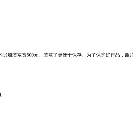
装裱的另加装裱费500元。装裱了更便于保存。为了保护好作品，
红