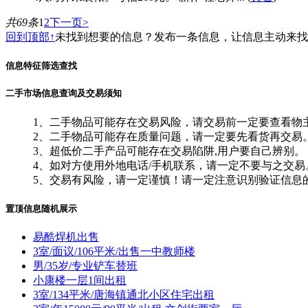
共69条
1
2
下一页>
回到顶部↑
未找到想要的信息？发布一条信息，让信息主动来
信息特征筛选查找
二手市场信息查询及交易须知
1、二手物品可能存在交易风险，请交易前一定要查看物
2、二手物品可能存在质量问题，请一定要先看货再交易
3、超低价二手产品可能存在交易陷阱,用户要自己辨别。
4、如对方使用外地电话/手机联系，请一定不要与之交易
5、交易有风险，请一定谨慎！请一定注意识别验证信息
置顶信息随机展示
易酷焊机出售
3室/面议/106平米/出售一中教师楼
男/35岁/专业铲车替班
小康楼一层1间出租
3室/134平米/唐海镇通北小区住宅出租