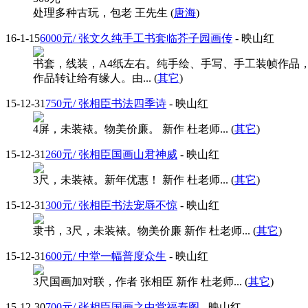
处理多种古玩，包老 王先生 (
唐海
)
16-1-15
6000元/ 张文久纯手工书套临芥子园画传
- 映山红
书套，线装，A4纸左右。纯手绘、手写、手工装帧作品
作品转让给有缘人。由... (
其它
)
15-12-31
750元/ 张相臣书法四季诗
- 映山红
4屏，未装裱。物美价廉。 新作 杜老师... (
其它
)
15-12-31
260元/ 张相臣国画山君神威
- 映山红
3尺，未装裱。新年优惠！ 新作 杜老师... (
其它
)
15-12-31
300元/ 张相臣书法宠辱不惊
- 映山红
隶书，3尺，未装裱。物美价廉 新作 杜老师... (
其它
)
15-12-31
600元/ 中堂一幅普度众生
- 映山红
3尺国画加对联，作者 张相臣 新作 杜老师... (
其它
)
15-12-30
700元/ 张相臣国画之中堂福寿图
- 映山红