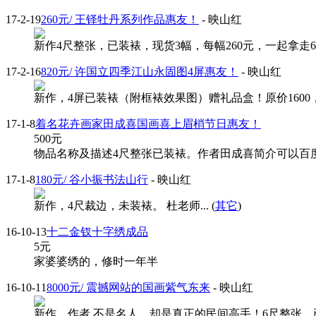
17-2-19
260元/ 王铎牡丹系列作品惠友！
- 映山红
新作4尺整张，已装裱，现货3幅，每幅260元，一起拿走600
17-2-16
820元/ 许国立四季江山永固图4屏惠友！
- 映山红
新作，4屏已装裱（附框裱效果图）赠礼品盒！原价1600
17-1-8
着名花卉画家田成喜国画喜上眉梢节日惠友！
500
元
物品名称及描述4尺整张已装裱。作者田成喜简介可以百度。原
17-1-8
180元/ 谷小振书法山行
- 映山红
新作，4尺裁边，未装裱。 杜老师... (
其它
)
16-10-13
十二金钗十字绣成品
5
元
家婆婆绣的，修时一年半
16-10-11
8000元/ 震撼网站的国画紫气东来
- 映山红
新作。作者 不是名人，却是真正的民间高手！6尺整张，已装裱