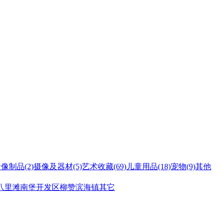
音像制品
(2)
摄像及器材
(5)
艺术收藏
(69)
儿童用品
(18)
宠物
(9)
其他
八里滩
南堡开发区
柳赞
滨海镇
其它