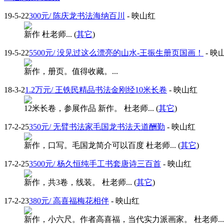
19-5-22
300元/ 陈庆龙书法海纳百川
- 映山红
新作 杜老师... (
其它
)
19-5-22
5500元/ 没见过这么漂亮的山水-王振生册页国画！
- 映
新作，册页。值得收藏。...
18-3-2
1.2万元/ 王铁民精品书法金刚经10米长卷
- 映山红
12米长卷，参展作品 新作。 杜老师... (
其它
)
17-2-25
350元/ 无臂书法家毛国龙书法天道酬勤
- 映山红
新作，口写。毛国龙简介可以百度 杜老师... (
其它
)
17-2-25
3500元/ 杨久恒纯手工书套唐诗三百首
- 映山红
新作，共3卷，线装。 杜老师... (
其它
)
17-2-23
380元/ 高喜福梅花相伴
- 映山红
新作，小六尺。作者高喜福，当代实力派画家。 杜老师... 