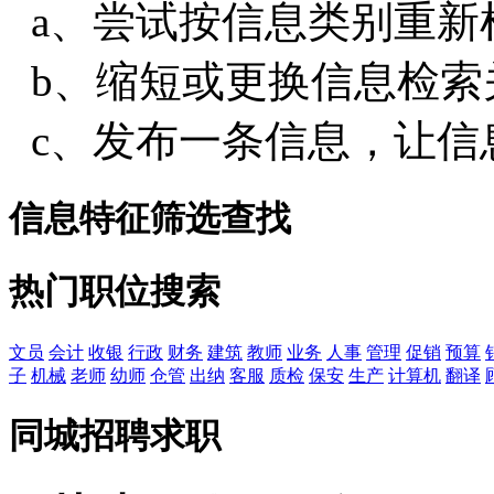
a、尝试按信息类别重新
b、缩短或更换信息检索
c、发布一条信息，让信
信息特征筛选查找
热门职位搜索
文员
会计
收银
行政
财务
建筑
教师
业务
人事
管理
促销
预算
子
机械
老师
幼师
仓管
出纳
客服
质检
保安
生产
计算机
翻译
同城招聘求职