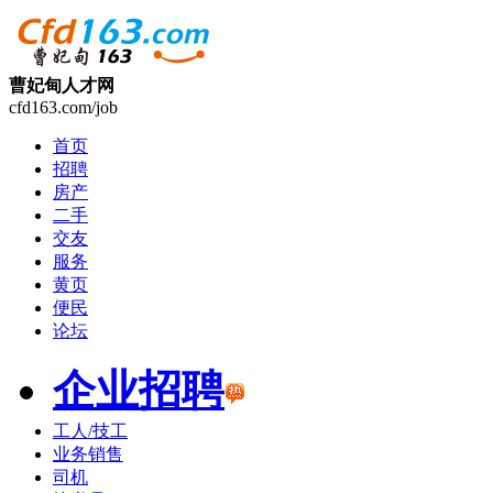
曹妃甸人才网
cfd163.com/job
首页
招聘
房产
二手
交友
服务
黄页
便民
论坛
企业招聘
工人/技工
业务销售
司机