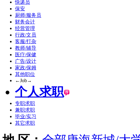
快递员
保安
厨师/服务员
财务会计
经营管理
行政/文员
客服/打杂
教师/辅导
医疗/保健
广告/设计
家政/保姆
其他职位
←Job→
个人求职
专职求职
兼职求职
毕业/实习
其它求职
地 区：
全部
唐海
新城/大