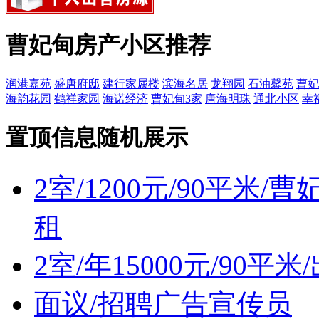
曹妃甸房产小区推荐
润港嘉苑
盛唐府邸
建行家属楼
滨海名居
龙翔园
石油馨苑
曹妃
海韵花园
鹤祥家园
海诺经济
曹妃甸3家
唐海明珠
通北小区
幸
置顶信息随机展示
2室/1200元/90平米
租
2室/年15000元/90
面议/招聘广告宣传员