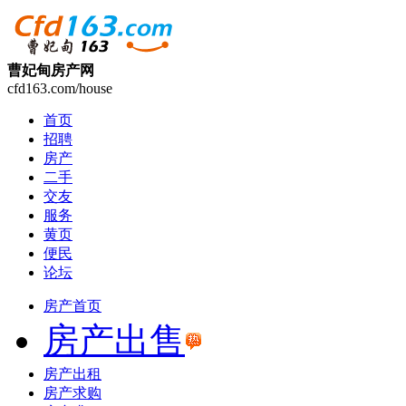
曹妃甸房产网
cfd163.com/house
首页
招聘
房产
二手
交友
服务
黄页
便民
论坛
房产首页
房产出售
房产出租
房产求购