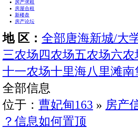
房产求租
房屋合租
新楼盘
房产论坛
地 区：
全部
唐海
新城/大
三农场
四农场
五农场
六农
十一农场
十里海
八里滩
南
全部信息
位于：
曹妃甸163
»
房产
？信息如何置顶