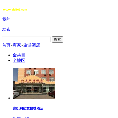
我的
发布
搜索
首页
»
商家
»
旅游酒店
全类目
全地区
曹妃甸如意快捷酒店