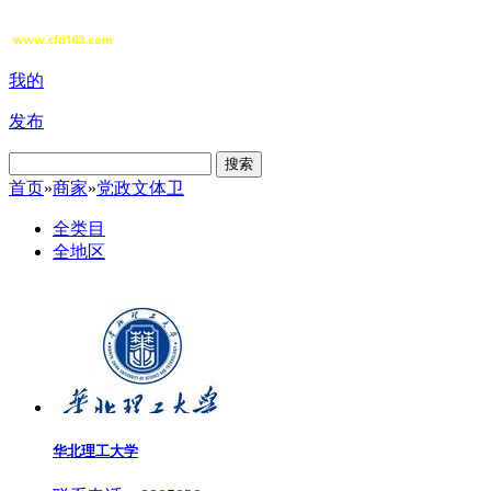
我的
发布
搜索
首页
»
商家
»
党政文体卫
全类目
全地区
华北理工大学