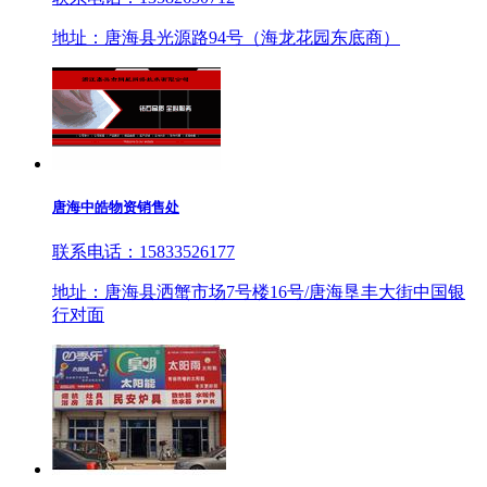
地址：唐海县光源路94号（海龙花园东底商）
唐海中皓物资销售处
联系电话：15833526177
地址：唐海县洒蟹市场7号楼16号/唐海垦丰大街中国银
行对面