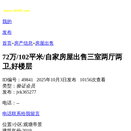
我的
发布
首页
»
房产信息
»
房屋出售
72万/102平米/自家房屋出售三室两厅两
卫,好楼层
ID编号：49841 2025年10月3日发布 10156次查看
类型：
验证会员
发布：jvk365277
电话：
--
电话联系
给我留言
位置/小区:观塘帝景
建筑年份:2019