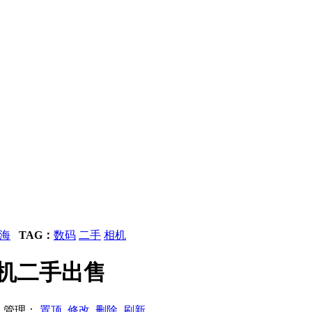
海
TAG：
数码
二手
相机
码相机二手出售
80 管理：
置顶
修改
删除
刷新