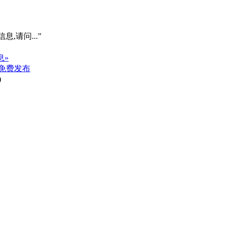
息,请问...”
息»
免费发布
)