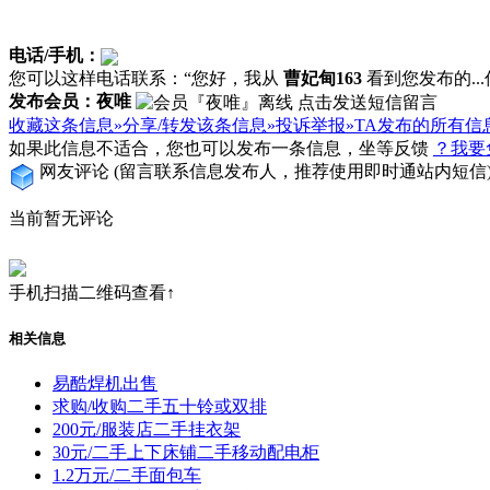
电话/手机：
您可以这样电话联系：“您好，我从
曹妃甸163
看到您发布的...信
发布会员：夜唯
收藏这条信息»
分享/转发该条信息»
投诉举报»
TA发布的所有信
如果此信息不适合，您也可以发布一条信息，坐等反馈
？我要
网友评论
(留言联系信息发布人，推荐使用即时通站内短信
当前暂无评论
手机扫描二维码查看↑
相关信息
易酷焊机出售
求购/收购二手五十铃或双排
200元/服装店二手挂衣架
30元/二手上下床铺二手移动配电柜
1.2万元/二手面包车