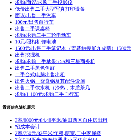
求购/面议/求购二手投影仪
低价出售二手大型写真打印设备
面议/出售二手汽车
100元/出售自行车
出售二手课桌椅
求购/求购二手三轮电动车
10元/照相机锂电池
1500元/出售二手笔记本（宏碁触摸屏九成新）1500元
出售挖掘机
求购/求购二手苹果5 5S和三星商务机
出售二手黑色鱼缸
二手台式电脑出售出租
出售火锅、鸳鸯锅及其配件设施
出售二手饮水机（冷热，木质茶几
求购/1-100元/求购二手自行车
置顶信息随机展示
3室/8000元/84.48平米/油田西区自住房出租
招成本会计
2室/750元/82平米/年租,两室,二中家属楼
3室/134平米/唐海镇通北小区住宅出租