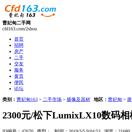
曹妃甸二手网
cfd163.com/2shou
首页
招聘
房产
二手
交友
服务
黄页
便民
论坛
类别：
曹妃甸163
>
二手市场
>
摄像及器材
地区：
曹妃甸
>
唐
2300元/松下LumixLX10数
ID编号：47670 类型：
时间：2019/3/5 9:04:53 浏览：216