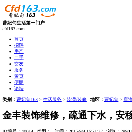
曹妃甸生活第一门户
cfd163.com
首页
招聘
房产
二手
交友
服务
黄页
便民
论坛
类别：
曹妃甸163
>
生活服务
>
装潢/装修
地区：
曹妃甸
>
唐
金丰装饰维修，疏通下水，安
ID编号：40014 类型：
时间：2015/9/4 16:21:37 浏览：29