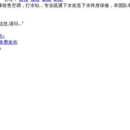
移收售空调，打水钻，专业疏通下水改造下水终身保修，本团队
息,请问...”
息»
免费发布
)